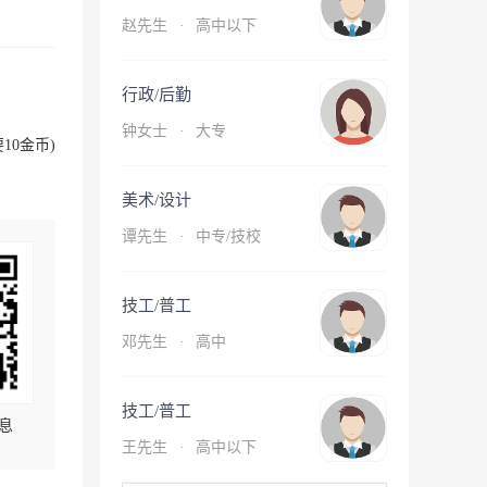
赵先生
·
高中以下
行政/后勤
钟女士
·
大专
10金币)
美术/设计
谭先生
·
中专/技校
技工/普工
邓先生
·
高中
技工/普工
息
王先生
·
高中以下