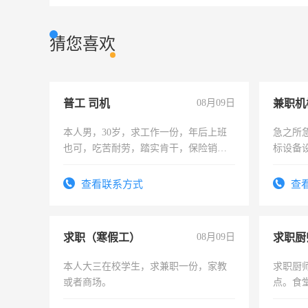
猜您喜欢
普工 司机
08月09日
本人男，30岁，求工作一份，年后上班
急之所
也可，吃苦耐劳，踏实肯干，保险销售
标设备
勿扰
作和分
结识有
查看联系方式
查
求职（寒假工）
08月09日
求职厨
本人大三在校学生，求兼职一份，家教
求职厨
或者商场。
点。食堂
上