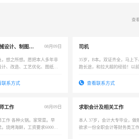
查
兼职机械设计、制图、设备改造
08月09日
司机
急，想之所想。愿把本人多年非
35岁，B本。双证齐全，马上下
设计、改造、工艺优化、图纸制
跑长途，和拉大超的经验！以
解的经验与您分享。 真诚合作，
六，渣土车
识之士，共享未来。
看联系方式
查看联系方式
师工作
08月09日
求职会计及相关工作
师工作 各种火锅。家常菜。早
本人 37岁，会计大专毕业，做
。烧烤海鲜，工资要求6000以
欲求一份全职会计等财务类工
计证