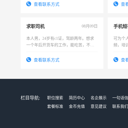
查看联系方式
查
求职司机
08月09日
本人男，24岁有c1证，驾龄两年。想求
可为个
一个年后开货车的工作，能吃苦，不怕
频，培
加班。
可为个
频，培
查看联系方式
查
音！你
成为拍
栏目导航:
职位搜索
简历中心
名企展示
一句话
套餐标准
金币充值
意见建议
联系我