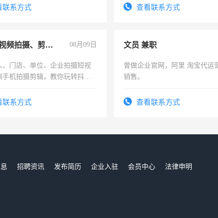
看联系方式
查看联系方式
手机短视频拍摄、剪辑、抖音快手
08月09日
文员 兼职
人、门店、单位、企业拍摄短视
曾做企业官网，阿里 淘宝代运
训手机拍摄剪辑，教你玩转抖音
销售。
人、门店、单位、企业拍摄短视
训手机拍摄剪辑，教你玩转抖
看联系方式
查看联系方式
也可以成为拍摄达人！你也可以
摄达人！
信息
招聘资讯
发布简历
企业入驻
会员中心
法律申明
们