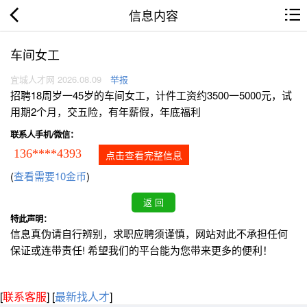
信息内容
车间女工
宜城人才网 2026.08.09
举报
招聘18周岁一45岁的车间女工，计件工资约3500一5000元，试
用期2个月，交五险，有年薪假，年底福利
联系人手机/微信：
136****4393
点击查看完整信息
(
查看需要10金币
)
特此声明：
信息真伪请自行辨别，求职应聘须谨慎，网站对此不承担任何
保证或连带责任! 希望我们的平台能为您带来更多的便利！
[
联系客服
]
[
最新找人才
]